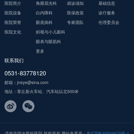
医院简介
角膜屈光科
就诊须知
基础信息
医院设备
白内障科
医保政策
诊疗服务
医院荣誉
眼底病科
专家团队
伦理委员会
医院文化
斜视与小儿眼科
眼表与眼肌科
更多
联系我们
0531-83778120
邮箱：jneye@sina.com
地址：章丘新火车站、汽车站以北500米
济南市明水眼科医院 版权所有 网站备案号：
鲁ICP备20004670号-1