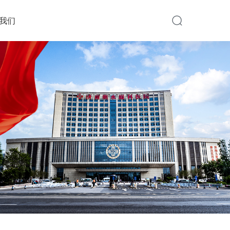
我们
EPARTME
EPARTM
DEPARTM
白内障科
眼底病科
斜视与小儿眼科
知
诊疗服
医保政策
青光眼科
伦理委
专家团队
科普知识
眼外伤与眼眶病
中医眼科
务
员会
科