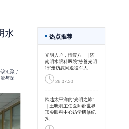
明水
热点推荐
光明入户，情暖八一 | 济
南明水眼科医院“慈善光明
行”走访慰问退役军人
会议汇聚了
交流与探
26.07.30
跨越太平洋的“光明之旅”
｜王晓明主任医师赴世界
顶尖眼科中心访学研修纪
实