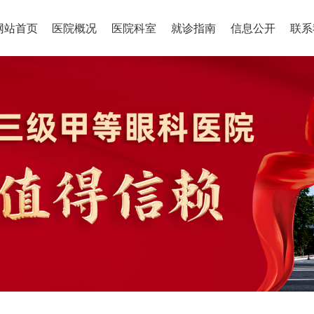
网站首页
医院概况
医院科室
就诊指南
信息公开
联系
科，成就光
眼科，成就光
明
D
D
角膜屈光科
医院科室
就诊指南
信息公开
眼表与眼肌科
就诊须
基础信
耳鼻喉科
500米
以北500米
息