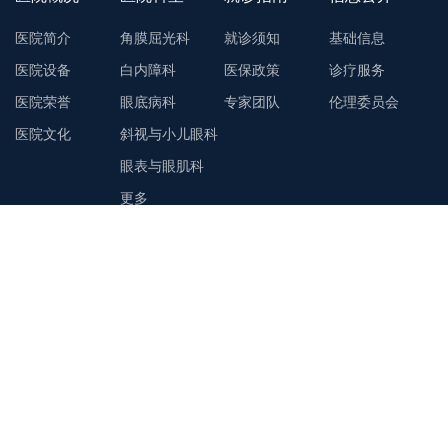
医院简介
角膜屈光科
就诊须知
基础信息
医院设备
白内障科
医保政策
诊疗服务
医院荣誉
眼底病科
专家团队
伦理委员会
医院文化
斜视与小儿眼科
眼表与眼肌科
更多
联系我们
0531-83778120
邮箱：jneye@sina.com
地址：章丘新火车站、汽车站以北500米