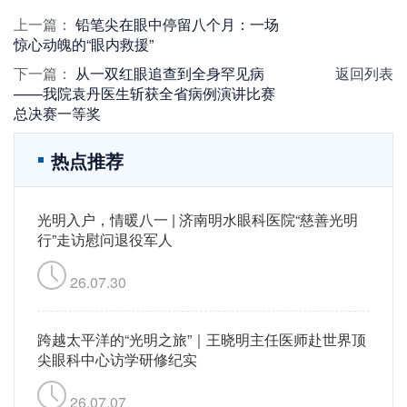
上一篇：
铅笔尖在眼中停留八个月：一场
惊心动魄的“眼内救援”
下一篇：
从一双红眼追查到全身罕见病
返回列表
——我院袁丹医生斩获全省病例演讲比赛
总决赛一等奖
热点推荐
光明入户，情暖八一 | 济南明水眼科医院“慈善光明
行”走访慰问退役军人
26.07.30
跨越太平洋的“光明之旅”｜王晓明主任医师赴世界顶
尖眼科中心访学研修纪实
26.07.07