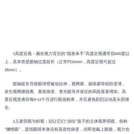
高度近视：藏在视力背后的“隐形杀手”高度近视通常指
度以
1
600
上，其本质是眼轴过度延长（正常约
，高度近视可超过
24mm
）。
26mm
眼轴延长导致眼球壁被动拉伸，视网膜、脉络膜等组织变薄，
发生视网膜脱离、黄斑病变、青光眼等并发症的风险显著增加。高
度近视患者应每
个月进行眼底检查，并且避免剧烈运动及头部撞
6-12
击。
儿童弱视与斜视：别让它们“冻结”孩子的立体视界弱视，俗称
2
“懒惰眼”，是指眼睛本身没有器质性病变，但即使戴上眼镜，视力也