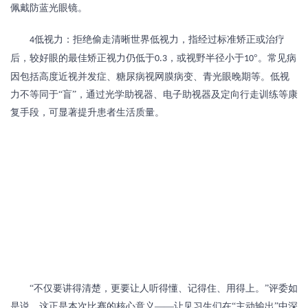
佩戴防蓝光眼镜。
低视力：拒绝偷走清晰世界低视力，指经过标准矫正或治疗
4
后，较好眼的最佳矫正视力仍低于
，或视野半径小于
°。常见病
0.3
10
因包括高度近视并发症、糖尿病视网膜病变、青光眼晚期等。低视
力不等同于“盲”，通过光学助视器、电子助视器及定向行走训练等康
复手段，可显著提升患者生活质量。
“不仅要讲得清楚，更要让人听得懂、记得住、用得上。”评委如
是说。这正是本次比赛的核心意义——让见习生们在“主动输出”中深