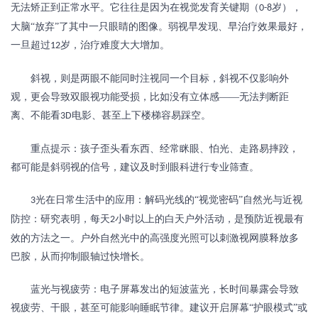
无法矫正到正常水平。它往往是因为在视觉发育关键期（
岁），
0-8
大脑“放弃”了其中一只眼睛的图像。弱视早发现、早治疗效果最好，
一旦超过
岁，治疗难度大大增加。
12
斜视，则是两眼不能同时注视同一个目标，斜视不仅影响外
观，更会导致双眼视功能受损，比如没有立体感
——无法判断距
离、不能看
电影、甚至上下楼梯容易踩空。
3D
重点提示：孩子歪头看东西、经常眯眼、怕光、走路易摔跤，
都可能是斜弱视的信号，建议及时到眼科进行专业筛查。
光在日常生活中的应用：解码光线的“视觉密码”自然光与近视
3
防控：研究表明，每天
小时以上的白天户外活动，是预防近视最有
2
效的方法之一。户外自然光中的高强度光照可以刺激视网膜释放多
巴胺，从而抑制眼轴过快增长。
蓝光与视疲劳：电子屏幕发出的短波蓝光，长时间暴露会导致
视疲劳、干眼，甚至可能影响睡眠节律。建议开启屏幕
“护眼模式”或