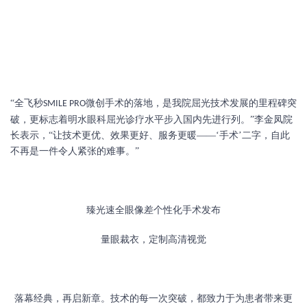
“全飞秒
微创手术的落地，是我院屈光技术发展的里程碑突
SMILE PRO
破，更标志着明水眼科屈光诊疗水平步入国内先进行列。”李金凤院
长表示，“让技术更优、效果更好、服务更暖——‘手术’二字，自此
不再是一件令人紧张的难事。”
臻光速全眼像差个性化手术发布
量眼裁衣，定制高清视觉
落幕经典，再启新章。技术的每一次突破，都致力于为患者带来更