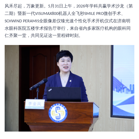
风禾尽起，万象更新。
月
日上午，
年学科共赢学术沙龙（第
5
31
2026
二期）暨新一代
机器人全飞秒
微创手术、
VISUMAX800
SMILE PRO
全眼像差仪臻光速个性化手术开机仪式在济南明
SCHWIND PERAMIS
水眼科医院五楼学术报告厅举行，来自省内多家医疗机构的眼科同
仁齐聚一堂，共同见证这一里程碑时刻。