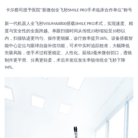
卡尔蔡司授予医院
“新微创全飞秒
手术临床合作单位”称号
SMILE PRO
新一代机器人全飞秒
搭载
术式，实现速度、精
VISUMAX800
SMILE PRO
度与安全性的全面跨越。单眼扫描时间从传统
秒缩短至
秒以
23
10
内，扫描轨迹更均匀、操作更细腻，诊疗效率提升
。设备搭载智
36%
能中心定位与眼球自旋补偿功能，可术中实时追踪校准，大幅降低
失吸风险，使手术过程更稳定、人性化。延续
毫米微创切口，透镜
2
制作更平滑、分离更轻柔，术后并发症发生率较传统全飞秒下降
。
94%