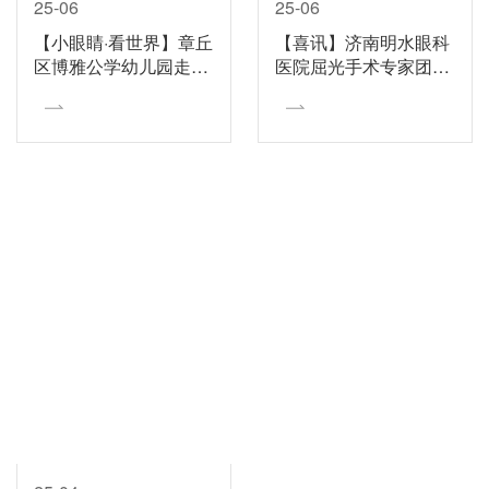
25-06
25-06
【小眼睛·看世界】章丘
【喜讯】济南明水眼科
区博雅公学幼儿园走进
医院屈光手术专家团队
济南明水眼科眼健康科
荣膺“微创全飞秒精准
普馆
4.0-VISULYZE科普品
质认证”