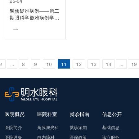
25-04
聚焦疑难病例——第二
期眼科学疑难病例学术
会在济南明水眼科医院
成功举办
2
...
8
9
10
11
12
13
14
...
19
医院概况
医院科室
就诊指南
信息公开
医院简介
角膜屈光科
就诊须知
基础信息
医院设备
白内障科
医保政策
诊疗服务