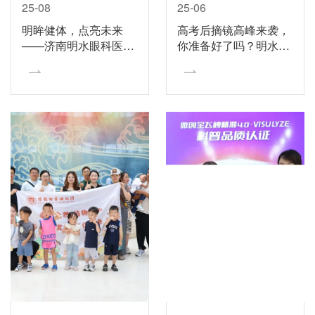
25-08
25-06
明眸健体，点亮未来
高考后摘镜高峰来袭，
——济南明水眼科医院
你准备好了吗？明水眼
成功举办全飞秒手术系
科博士“天团”助你摘镜
列耀中华屈光公益科普
圆梦，夜间门诊开启！
活动