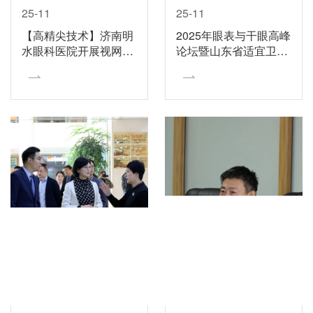
25-11
25-11
【高精尖技术】济南明
2025年眼表与干眼高峰
水眼科医院开展视网膜
论坛暨山东省适宜卫生
下t—PA药物注射联合
技术推广项目培训班在
巩膜外穿刺放液术
济南明水眼科医院顺利
举行