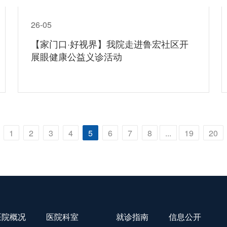
26-05
【家门口·好视界】我院走进鲁宏社区开
展眼健康公益义诊活动
1
2
3
4
5
6
7
8
...
19
20
医院概况
医院科室
就诊指南
信息公开