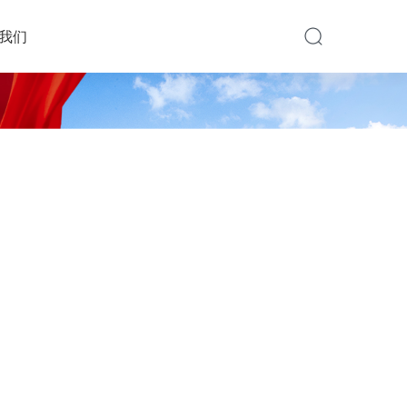
我们
EPARTME
EPARTM
DEPARTM
白内障科
眼底病科
斜视与小儿眼科
知
诊疗服
医保政策
青光眼科
伦理委
专家团队
科普知识
眼外伤与眼眶病
中医眼科
务
员会
科