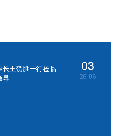
03
事长王贺胜一行莅临
26-06
指导