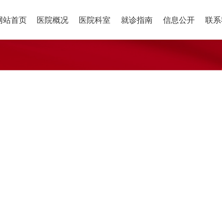
网站首页
医院概况
医院科室
就诊指南
信息公开
联系
科，成就光
眼科，成就光
明
D
D
角膜屈光科
医院科室
就诊指南
信息公开
眼表与眼肌科
就诊须
基础信
耳鼻喉科
500米
以北500米
息