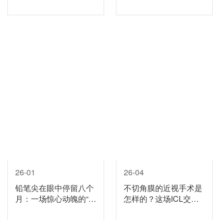
26-01
26-04
铅笔尖在眼中停留八个
不切角膜的近视手术是
月：一场惊心动魄的“眼
怎样的？这场ICL交流
内救援”
会上，他们找到了答案