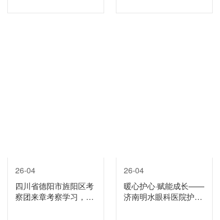
26-04
26-04
四川省德阳市旌阳区考
暖心护心·赋能成长——
察团来章考察学习，莅
济南明水眼科医院护士
临我院调研长期护理保
心理赋能工作坊温暖纪
险相关工作
实