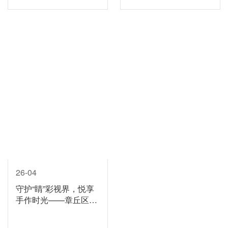
26-04
守护“睛”彩视界，悦享
手作时光——章丘区妇
联·济南明水眼科医院女
性健康主题活动圆满落