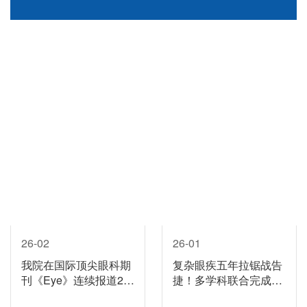
26-02
26-01
我院在国际顶尖眼科期
复杂眼疾五年拉锯战告
刊《Eye》连续报道2例
捷！多学科联合完成高
罕见病例
难度青光眼手术！