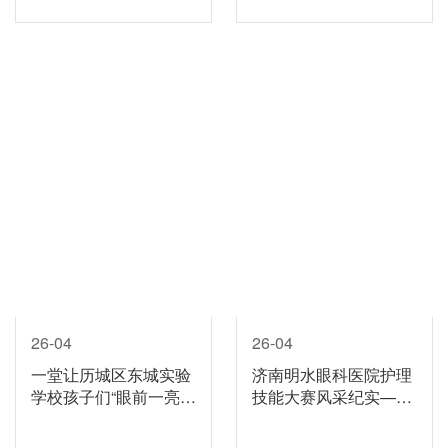
26-04
26-04
一堂让历城区东城实验
济南明水眼科医院护理
学校孩子们“眼前一亮”
技能大赛风采纪实——
的眼健康课
一场技能与温度并存的
护理“大比武”