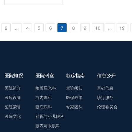
幕
2
...
4
5
6
7
8
9
10
...
19
医院概况
医院科室
就诊指南
信息公开
医院简介
角膜屈光科
就诊须知
基础信息
医院设备
白内障科
医保政策
诊疗服务
医院荣誉
眼底病科
专家团队
伦理委员会
医院文化
斜视与小儿眼科
眼表与眼肌科