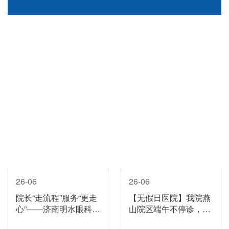
26-06
26-06
院长“走流程”服务“更走
【无假日医院】我院燕
心”——济南明水眼科医
山院区端午不停诊，门
院以体验式调研推动就
诊手术全开放，夜间门