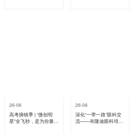
医体验再升级
诊伴你摘镜无忧！
26-06
26-06
高考摘镜季 | “微创明
深化“一带一路”眼科交
星”全飞秒，是为你量身
流——布隆迪眼科培训
定做的吗？
班走进济南明水眼科医