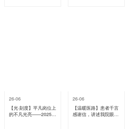
26-06
26-06
【光·刻度】平凡岗位上
【温暖医路】患者千言
的不凡光亮——2025年
感谢信，讲述我院眼底
度十佳员工风采展示
病科的医患真情
（上）