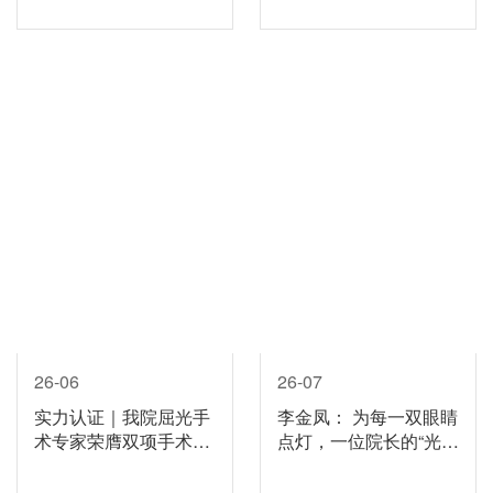
院
26-06
26-07
实力认证｜我院屈光手
李金凤： 为每一双眼睛
术专家荣膺双项手术医
点灯，一位院长的“光明
师认证，为高考摘镜季
处方”
再添“硬核保障”！