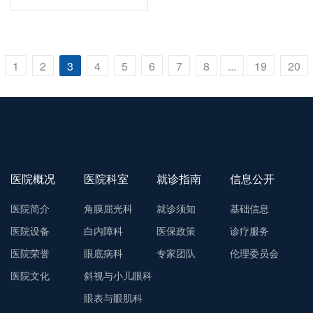
1
2
3
4
5
6
7
8
...
19
20
医院概况
医院科室
就诊指南
信息公开
医院简介
角膜屈光科
就诊须知
基础信息
医院设备
白内障科
医保政策
诊疗服务
医院荣誉
眼底病科
专家团队
伦理委员会
医院文化
斜视与小儿眼科
眼表与眼肌科